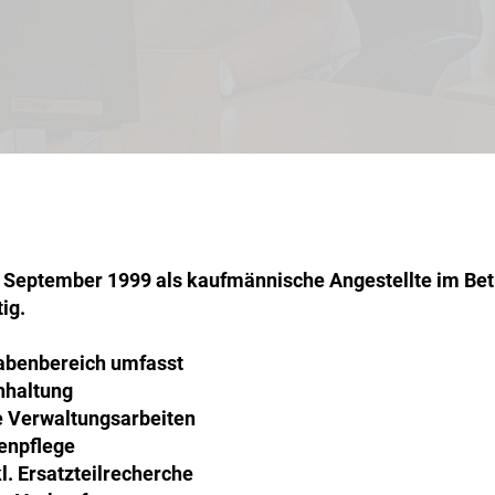
it September 1999 als kaufmännische Angestellte im Be
ig.
abenbereich umfasst
hhaltung
e Verwaltungsarbeiten
npflege
l. Ersatzteilrecherche