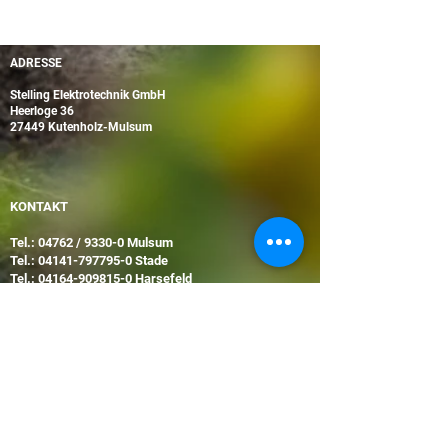
ADRESSE
Stelling Elektrotechnik GmbH
Heerloge 36
27449 Kutenholz-Mulsum
KONTAKT
Tel.: 04762 / 9330-0 Mulsum
Tel.:
04141-797795-0
Stade
Tel.:
04164-909815-0
Harsefeld
Tel.:
04761-866997-0
Bremervörde
E-Mail:
info@stelling.de
BÜROZEITEN
Mo-Do 8:00-16:00 Uhr