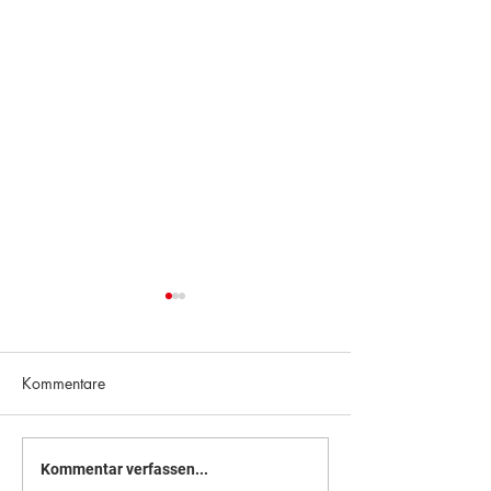
Kommentare
Richtung Zukunft
Brückentage am 
Kommentar verfassen...