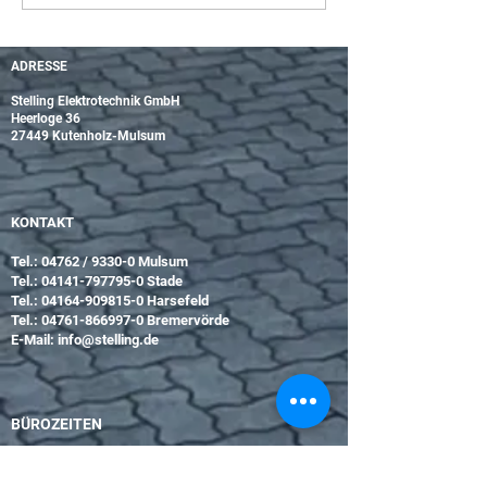
und 1. Nov. 24
ADRESSE
Stelling Elektrotechnik GmbH
Heerloge 36
27449 Kutenholz-Mulsum
KONTAKT
Tel.: 04762 / 9330-0 Mulsum
Tel.:
04141-797795-0
Stade
Tel.:
04164-909815-0
Harsefeld
Tel.:
04761-866997-0
Bremervörde
E-Mail:
info@stelling.de
BÜROZEITEN
Mo-Do 8:00-16:00 Uhr
Fr 8:00-12:30 Uhr