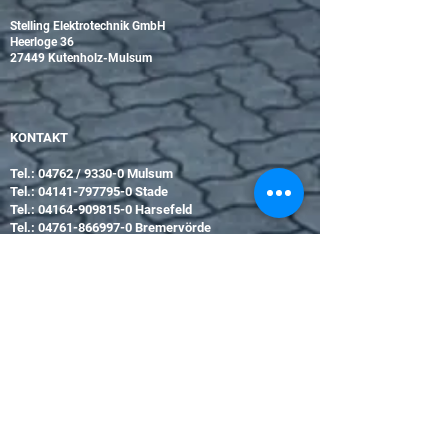
Stelling Elektrotechnik GmbH
Heerloge 36
27449 Kutenholz-Mulsum
KONTAKT
Tel.: 04762 / 9330-0 Mulsum
Tel.:
04141-797795-0
Stade
Tel.:
04164-909815-0
Harsefeld
Tel.:
04761-866997-0
Bremervörde
E-Mail:
info@stelling.de
BÜROZEITEN
Mo-Do 8:00-16:00 Uhr
Fr 8:00-12:30 Uhr
Sa+So geschlossen