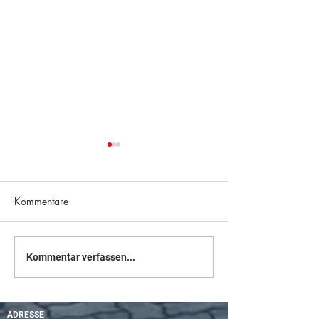
Kommentare
Richtung Zukunft
Brückentage am 
Kommentar verfassen...
und 1. Nov. 24
ADRESSE