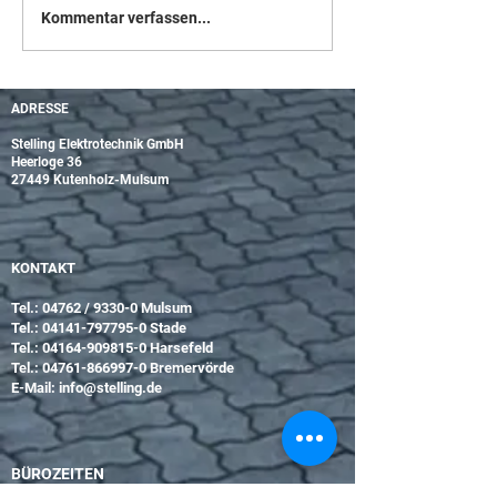
10. Mai ist Brüc
Kommentar verfassen...
ADRESSE
Stelling Elektrotechnik GmbH
Heerloge 36
27449 Kutenholz-Mulsum
KONTAKT
Tel.: 04762 / 9330-0 Mulsum
Tel.:
04141-797795-0
Stade
Tel.:
04164-909815-0
Harsefeld
Tel.:
04761-866997-0
Bremervörde
E-Mail:
info@stelling.de
BÜROZEITEN