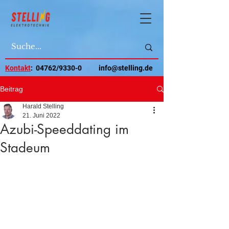
Kontakt
: 04762/9330-0
info@stelling.de
Beitrag
Harald Stelling
21. Juni 2022
Azubi-Speeddating im
Stadeum