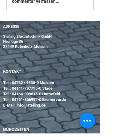
Brückentage am 
Kommentar verfassen...
und 1. Nov. 24
ADRESSE
Stelling Elektrotechnik GmbH
Heerloge 36
27449 Kutenholz-Mulsum
KONTAKT
Tel.: 04762 / 9330-0 Mulsum
Tel.:
04141-797795-0
Stade
Tel.:
04164-909815-0
Harsefeld
Tel.:
04761-866997-0
Bremervörde
E-Mail:
info@stelling.de
BÜROZEITEN