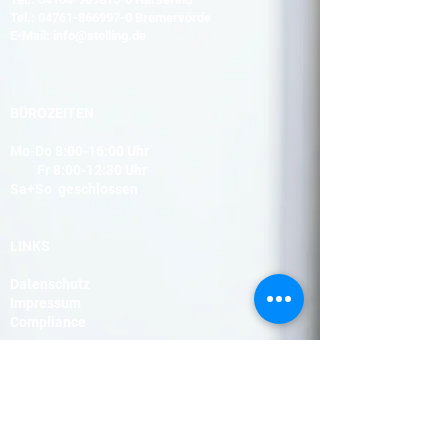
Tel.:
04761-866997-0
Bremervörde
E-Mail:
info@stelling.de
BÜROZEITEN
Mo-Do 8:00-16:00 Uhr
Fr 8:00-12:30 Uhr
Sa+So geschlossen
LINKS
Datenschutz
Impressum
Compliance
© 2026 by Harald Stelling,
Stelling Elektrotechnik GmbH