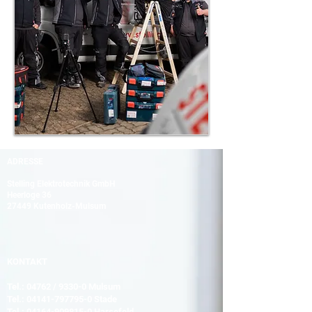
ADRESSE
Stelling Elektrotechnik GmbH
Heerloge 36
27449 Kutenholz-Mulsum
KONTAKT
Tel.: 04762 / 9330-0 Mulsum
Tel.:
04141-797795-0
Stade
Tel.:
04164-909815-0
Harsefeld