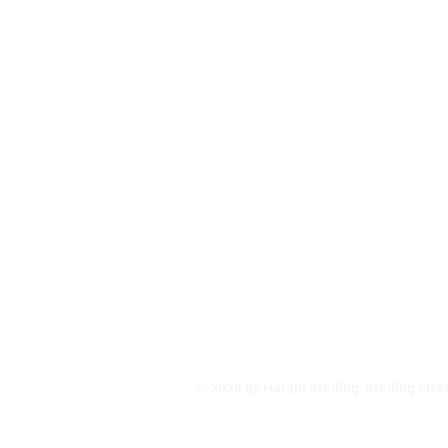
ADRESSE
KONTA
Stelling Elektrotechnik
Tel.: 0
GmbH
Tel.: 0
Heerloge 36
Tel.: 0
27449 Kutenholz-Mulsum
Tel.: 0
E-Mail:
© 2026 by Harald Stelling, Stelling El