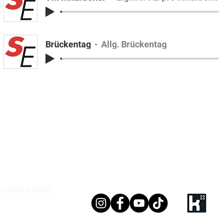
Brückentag
Allg. Brückentag
KT
BÜROZEITEN
LINKS
4762 / 9330-0 Mulsum
Mo-Do 8:00-16:00 Uhr
Datenschutz
4141-797795-0 Stade
Fr 8:00-12:30 Uhr
Impressum
4164-909815-0 Harsefeld
Sa+So geschlossen
Compliance
4761-866997-0 Bremervörde
info@stelling.de
ektrotechnik GmbH