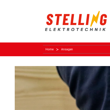
>
Home
Ansagen