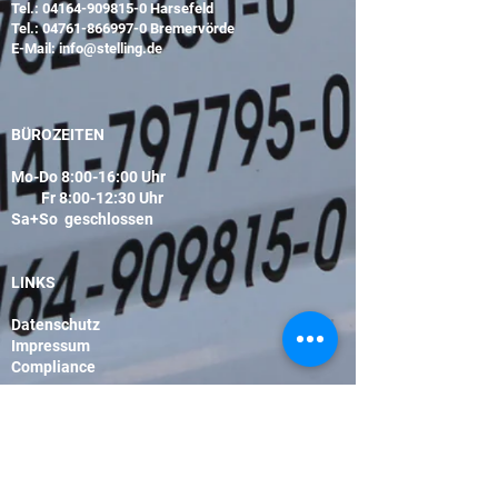
Tel.:
04164-909815-0
Harsefeld
Tel.:
04761-866997-0
Bremervörde
E-Mail:
info@stelling.de
BÜROZEITEN
Mo-Do 8:00-16:00 Uhr
Fr 8:00-12:30 Uhr
Sa+So geschlossen
LINKS
Datenschutz
Impressum
Compliance
© 2026 by Harald Stelling,
Stelling Elektrotechnik GmbH