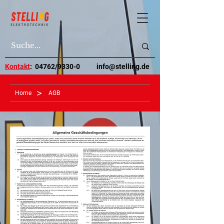
Kontakt
: 04762/9330-0
info@stelling.de
>
Home
AGB